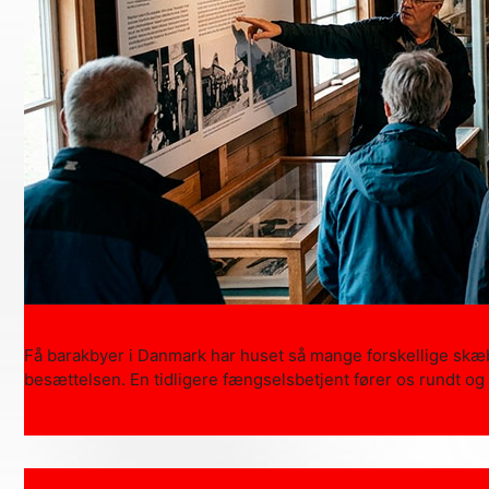
Få barakbyer i Danmark har huset så mange forskellige skæb
besættelsen. En tidligere fængselsbetjent fører os rundt og f