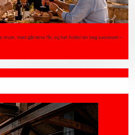
e druer, mød gårdens får, og hør historien bag succesen –