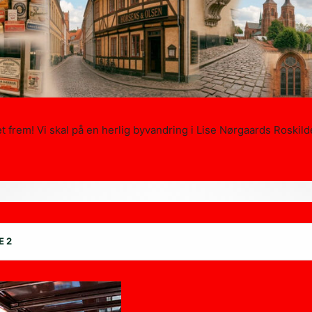
t frem! Vi skal på en herlig byvandring i Lise Nørgaards Roski
E 2