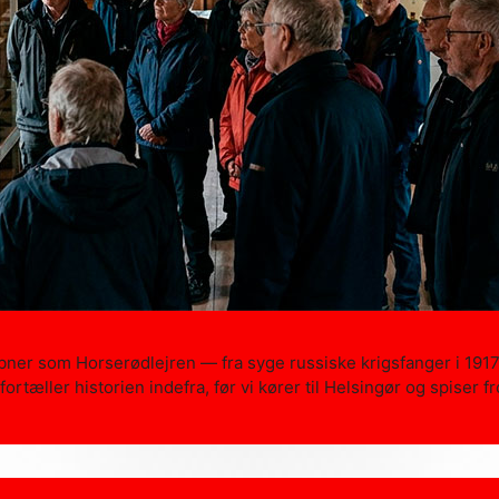
ner som Horserødlejren — fra syge russiske krigsfanger i 1917
ortæller historien indefra, før vi kører til Helsingør og spiser 