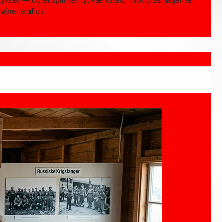
ykker — og et splinternyt værksted, hvor glasmagerne
 øjnene af os.