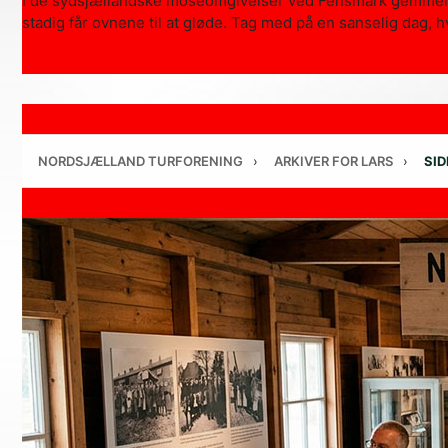
I de sydsjællandske moseomgivelser ved Fensmark gemmer s
stadig får ovnene til at gløde. Tag med på en sanselig dag, 
NORDSJÆLLAND TURFORENING
›
ARKIVER FOR LARS
›
SID