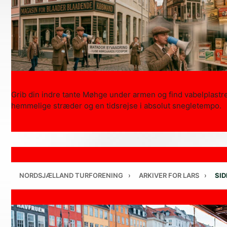
Grib din indre tante Møhge under armen og find vabelplastre
hemmelige stræder og en tidsrejse i absolut snegletempo.
NORDSJÆLLAND TURFORENING
›
ARKIVER FOR LARS
›
SID