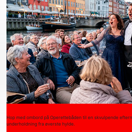
Hop med ombord på Operettebåden til en skvulpende eftermi
underholdning fra øverste hylde.