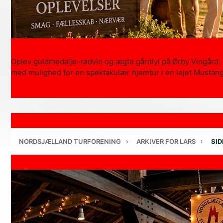
Oplev guldmedalje-rødvin og ægte gårdiyl på Ørby Vingård. 
med mulighed for en spektakulær hjemtur i en lejet Mustang 
NORDSJÆLLAND TURFORENING
›
ARKIVER FOR LARS
›
SID