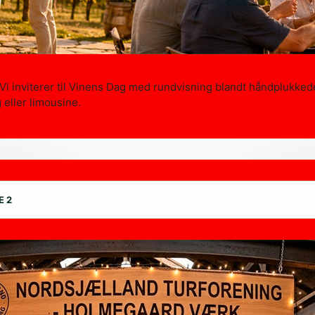
Vi inviterer til Vinens Dag med rundvisning blandt håndplukked
eller limousine.
E 2