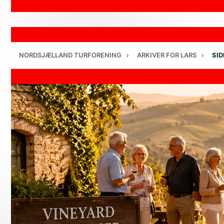
NORDSJÆLLAND TURFORENING
›
ARKIVER FOR LARS
›
SID