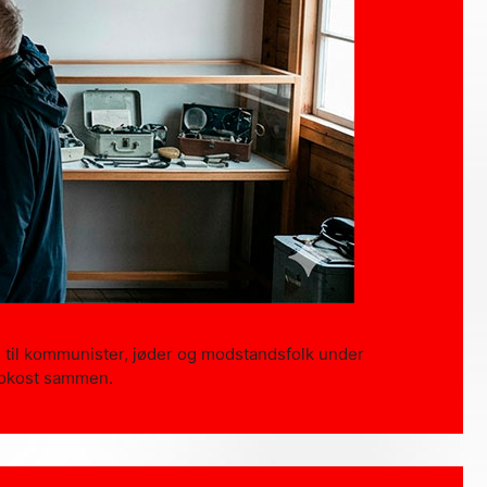
 til kommunister, jøder og modstandsfolk under
frokost sammen.