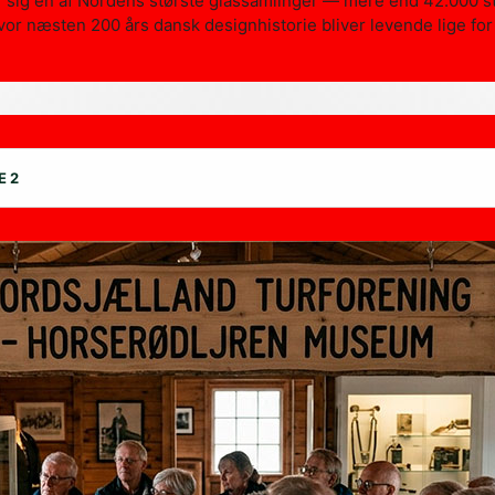
ig en af Nordens største glassamlinger — mere end 42.000 st
hvor næsten 200 års dansk designhistorie bliver levende lige for
E 2