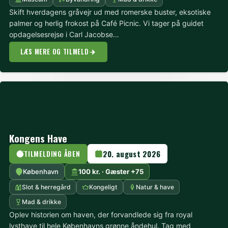
Skift hverdagens gråvejr ud med romerske buster, eksotiske
palmer og herlig frokost på Café Picnic. Vi tager på guidet
opdagelsesrejse i Carl Jacobse…
LÆS MERE OG TILMELD
Kongens Have
20. august 2026
TILMELDING ÅBEN
København
100 kr. · Gæster +75
Slot & herregård
Kongeligt
Natur & have
Mad & drikke
Oplev historien om haven, der forvandlede sig fra royal
lysthave til hele Københavns grønne åndehul. Tag med