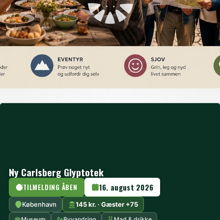
Ny Carlsberg Glyptotek
16. august 2026
TILMELDING ÅBEN
København
145 kr. · Gæster +75
Museum
Byvandring
Mad & drikke