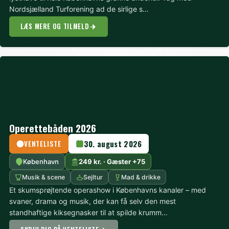
Nordsjælland Turforening ad de sirlige s…
LÆS MERE OG TILMELD
Operettebåden 2026
30. august 2026
VENTELISTE
København
249 kr. · Gæster +75
Musik & scene
Sejltur
Mad & drikke
Et skumsprøjtende operashow i Københavns kanaler – med
svaner, drama og musik, der kan få selv den mest
standhaftige kiksegnasker til at spilde krumm…