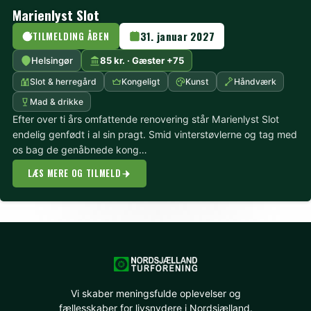
Marienlyst Slot
31. januar 2027
TILMELDING ÅBEN
Helsingør
85 kr. · Gæster +75
Slot & herregård
Kongeligt
Kunst
Håndværk
Mad & drikke
Efter over ti års omfattende renovering står Marienlyst Slot
endelig genfødt i al sin pragt. Smid vinterstøvlerne og tag med
os bag de genåbnede kong…
LÆS MERE OG TILMELD
Vi skaber meningsfulde oplevelser og
fællesskaber for livsnydere i Nordsjælland.