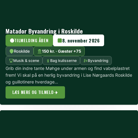
Matador Byvandring i Roskilde
8. november 2026
TILMELDING ÅBEN
Roskilde
150 kr. · Gæster +75
Musik & scene
Bag kulisserne
Byvandring
Grib din indre tante Møhge under armen og find vabelplastret
frem! Vi skal på en herlig byvandring i Lise Nørgaards Roskilde
og guillotinere hverdage…
LÆS MERE OG TILMELD