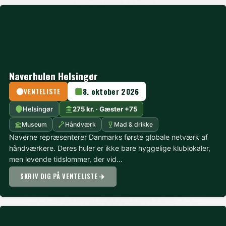
Naverhulen Helsingør
8. oktober 2026
VENTELISTE
Helsingør
275 kr. · Gæster +75
Museum
Håndværk
Mad & drikke
Naverne repræsenterer Danmarks første globale netværk af
håndværkere. Deres huler er ikke bare hyggelige klublokaler,
men levende tidslommer, der vid…
SKRIV DIG PÅ VENTELISTE