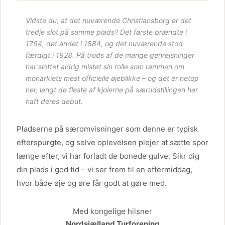
Vidste du, at det nuværende Christiansborg er det
tredje slot på samme plads? Det første brændte i
1794, det andet i 1884, og det nuværende stod
færdigt i 1928. På trods af de mange genrejsninger
har slottet aldrig mistet sin rolle som rammen om
monarkiets mest officielle øjeblikke – og det er netop
her, langt de fleste af kjolerne på særudstillingen har
haft deres debut.
Pladserne på særomvisninger som denne er typisk
efterspurgte, og selve oplevelsen plejer at sætte spor
længe efter, vi har forladt de bonede gulve. Sikr dig
din plads i god tid – vi ser frem til en eftermiddag,
hvor både øje og øre får godt at gøre med.
Med kongelige hilsner
Nordsjælland Turforening