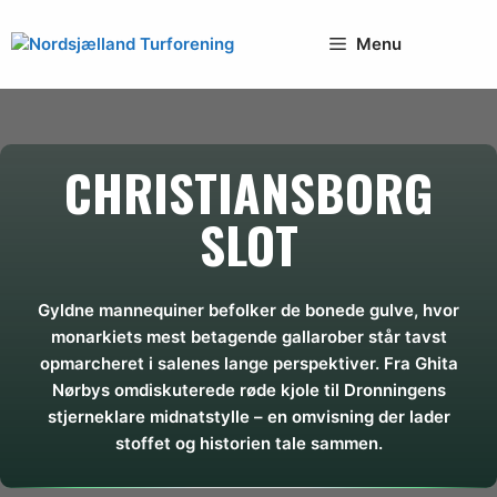
Hop
til
Menu
indhold
CHRISTIANSBORG
SLOT
Gyldne mannequiner befolker de bonede gulve, hvor
monarkiets mest betagende gallarober står tavst
opmarcheret i salenes lange perspektiver. Fra Ghita
Nørbys omdiskuterede røde kjole til Dronningens
stjerneklare midnatstylle – en omvisning der lader
stoffet og historien tale sammen.