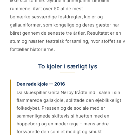
ikke står tomme. Gyldne mannequiner befolker
rummene, iført over 50 af de mest
bemærkelsesværdige festdragter, kjoler og
gallauniformer, som kongelige og deres gæster har
båret gennem de seneste tre årtier. Resultatet er en
stum og næsten teatralsk forsamling, hvor stoffet selv
fortæller historierne.
To kjoler i særligt lys
Den røde kjole — 2016
Da skuespiller Ghita Nørby trådte ind i salen i sin
flammerøde gallakjole, splittede den øjeblikkeligt
folkedybet. Pressen og de sociale medier
sammenlignede skiftevis silhuetten med en
hoppeborg og en moderkage – mens andre
forsvarede den som et modigt og smukt