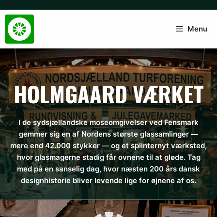
Hop
til
indhold
Menu
HOLMGAARD VÆRKET
I de sydsjællandske moseomgivelser ved Fensmark
gemmer sig en af Nordens største glassamlinger —
mere end 42.000 stykker — og et splinternyt værksted,
hvor glasmagerne stadig får ovnene til at gløde. Tag
med på en sanselig dag, hvor næsten 200 års dansk
designhistorie bliver levende lige for øjnene af os.