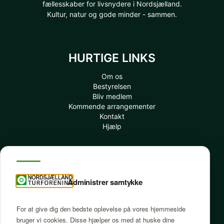
fællesskaber for livsnydere i Nordsjælland.
Kultur, natur og gode minder - sammen.
HURTIGE LINKS
Om os
Bestyrelsen
Bliv medlem
Kommende arrangementer
Kontakt
Hjælp
INFORMATION
Administrer samtykke
Mit Medlemskab
Tidligere afholdte arrangementer
Betingelser
For at give dig den bedste oplevelse på vores hjemmeside
Ofte spurgte spørgsmål
bruger vi cookies. Disse hjælper os med at huske dine