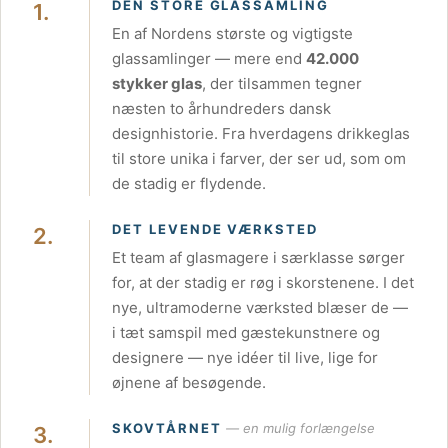
DEN STORE GLASSAMLING
1.
En af Nordens største og vigtigste
glassamlinger — mere end
42.000
stykker glas
, der tilsammen tegner
næsten to århundreders dansk
designhistorie. Fra hverdagens drikkeglas
til store unika i farver, der ser ud, som om
de stadig er flydende.
DET LEVENDE VÆRKSTED
2.
Et team af glasmagere i særklasse sørger
for, at der stadig er røg i skorstenene. I det
nye, ultramoderne værksted blæser de —
i tæt samspil med gæstekunstnere og
designere — nye idéer til live, lige for
øjnene af besøgende.
SKOVTÅRNET
— en mulig forlængelse
3.