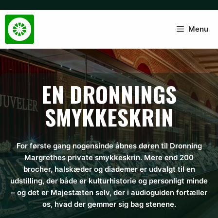
Hop
til
indhold
Menu
EN DRONNINGS
SMYKKESKRIN
For første gang nogensinde åbnes døren til Dronning
Margrethes private smykkeskrin. Mere end 200
brocher, halskæder og diademer er udvalgt til en
udstilling, der både er kulturhistorie og personligt minde
– og det er Majestæten selv, der i audioguiden fortæller
os, hvad der gemmer sig bag stenene.