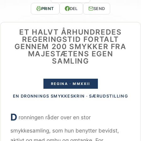
PRINT
DEL
SEND
ET HALVT ÅRHUNDREDES
REGERINGSTID FORTALT
GENNEM 200 SMYKKER FRA
MAJESTÆTENS EGEN
SAMLING
REGINA · MMXXII
EN DRONNINGS SMYKKESKRIN · SÆRUDSTILLING
D
ronningen råder over en stor
smykkesamling, som hun benytter bevidst,
aktivt og med omhu og omtanke. For