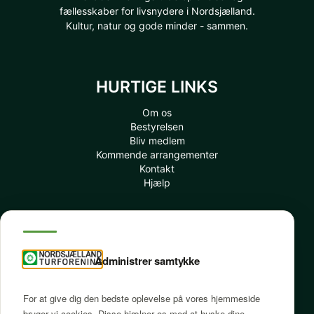
fællesskaber for livsnydere i Nordsjælland.
Kultur, natur og gode minder - sammen.
HURTIGE LINKS
Om os
Bestyrelsen
Bliv medlem
Kommende arrangementer
Kontakt
Hjælp
INFORMATION
Administrer samtykke
Mit Medlemskab
Tidligere afholdte arrangementer
Betingelser
For at give dig den bedste oplevelse på vores hjemmeside
Ofte spurgte spørgsmål
bruger vi cookies. Disse hjælper os med at huske dine