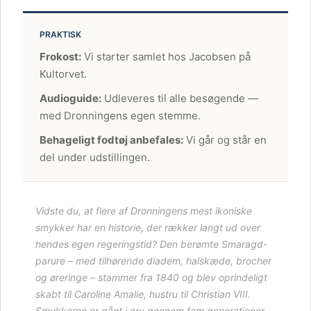
PRAKTISK
Frokost:
Vi starter samlet hos Jacobsen på
Kultorvet.
Audioguide:
Udleveres til alle besøgende —
med Dronningens egen stemme.
Behageligt fodtøj anbefales:
Vi går og står en
del under udstillingen.
Vidste du, at flere af Dronningens mest ikoniske
smykker har en historie, der rækker langt ud over
hendes egen regeringstid? Den berømte
Smaragd-
parure
– med tilhørende diadem, halskæde, brocher
og øreringe – stammer fra 1840 og blev oprindeligt
skabt til Caroline Amalie, hustru til Christian VIII.
Smykkerne er gået i arv gennem fem generationer