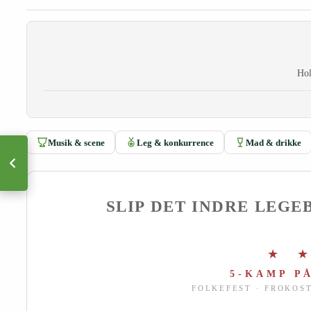
Hol
Musik & scene
Leg & konkurrence
Mad & drikke
SLIP DET INDRE LEGE
★ 
5-KAMP P
FOLKEFEST · FROKOS