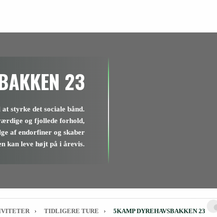
BAKKEN 23
at styrke det sociale bånd.
ærdige og fjollede forhold,
lge af endorfiner og skaber
n kan leve højt på i årevis.
IVITETER
›
TIDLIGERE TURE
›
5KAMP DYREHAVSBAKKEN 23