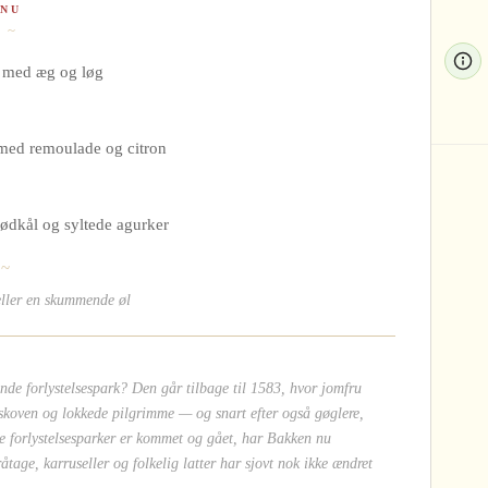
NU
 ~
d med æg og løg
t med remoulade og citron
rødkål og syltede agurker
 ~
 eller en skummende øl
nde forlystelsespark? Den går tilbage til 1583, hvor jomfru
 skoven og lokkede pilgrimme — og snart efter også gøglere,
 forlystelsesparker er kommet og gået, har Bakken nu
tage, karruseller og folkelig latter har sjovt nok ikke ændret