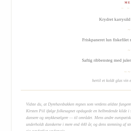
ME
~ ~
Krydret karrysil
~
Friskpaneret lun fiskefile
~
Saftig ribbensteg med jule
~ ~
hertil et koldt glas vin
Vidste du, at Dyrehavsbakken regnes som verdens ældste fungere
Kirsten Piil ifølge folkesagnet opdagede en helbredende kilde i
dansere og smykkesælgere — til området. Mens andre europæiske
underholdt danskerne i mere end 440 år, og dens stemning af strå