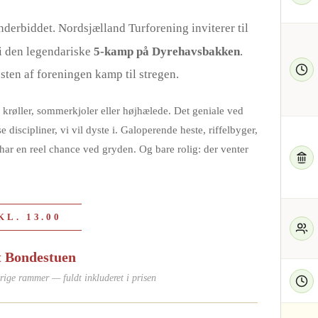
derbiddet. Nordsjælland Turforening inviterer til
 i den legendariske
5-kamp på Dyrehavsbakken
.
resten af foreningen kamp til stregen.
krøller, sommerkjoler eller højhælede. Det geniale ved
discipliner, vi vil dyste i. Galoperende heste, riffelbyger,
har en reel chance ved gryden. Og bare rolig: der venter
L. 13.00
t Bondestuen
nsrige rammer — fuldt inkluderet i prisen