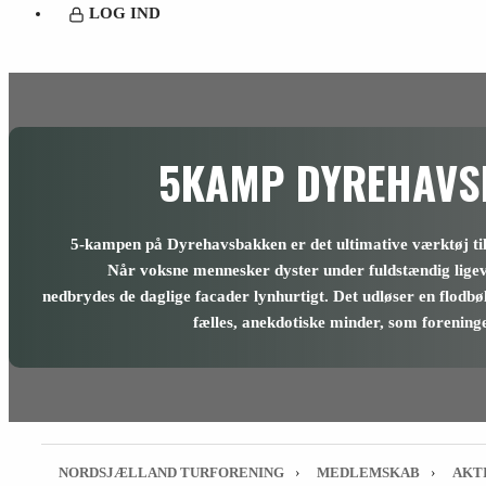
LOG IND
5KAMP DYREHAVS
5-kampen på Dyrehavsbakken er det ultimative værktøj til 
Når voksne mennesker dyster under fuldstændig ligev
nedbrydes de daglige facader lynhurtigt. Det udløser en flodbø
fælles, anekdotiske minder, som foreninge
NORDSJÆLLAND TURFORENING
›
MEDLEMSKAB
›
AKT