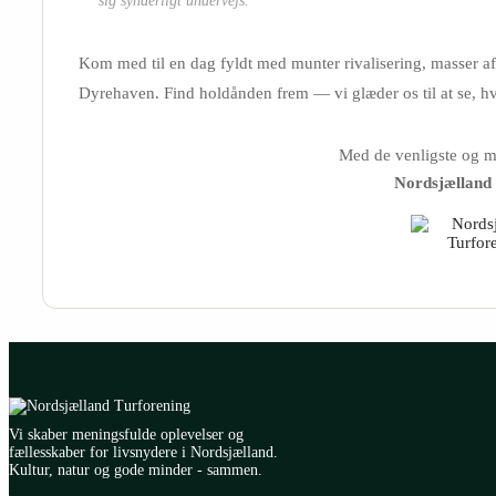
sig synderligt undervejs.
Kom med til en dag fyldt med munter rivalisering, masser af g
Dyrehaven. Find holdånden frem — vi glæder os til at se, h
Med de venligste og me
Nordsjælland
Vi skaber meningsfulde oplevelser og
fællesskaber for livsnydere i Nordsjælland.
Kultur, natur og gode minder - sammen.