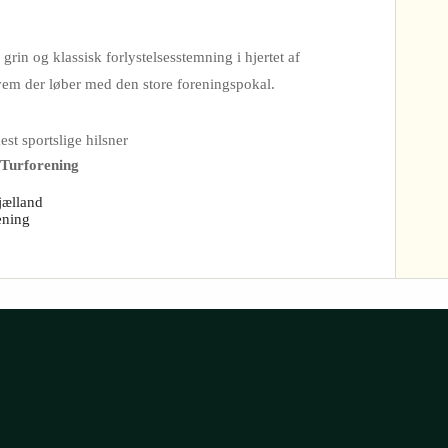
rin og klassisk forlystelsesstemning i hjertet af
vem der løber med den store foreningspokal.
st sportslige hilsner
 Turforening