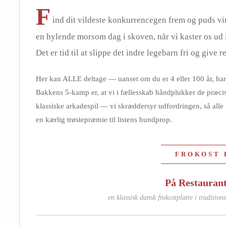
F
ind dit vildeste konkurrencegen frem og puds vin
en hylende morsom dag i skoven, når vi kaster os ud
Det er tid til at slippe det indre legebarn fri og give 
Her kan ALLE deltage — uanset om du er 4 eller 100 år, har 
Bakkens 5-kamp er, at vi i fællesskab håndplukker de præcise 
klassiske arkadespil — vi skræddersyr udfordringen, så alle 
en kærlig trøstepræmie til listens bundprop.
FROKOST K
På Restauran
en klassisk dansk frokostplatte i traditio