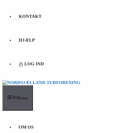
KONTAKT
HJÆLP
LOG IND
Menu
OM OS