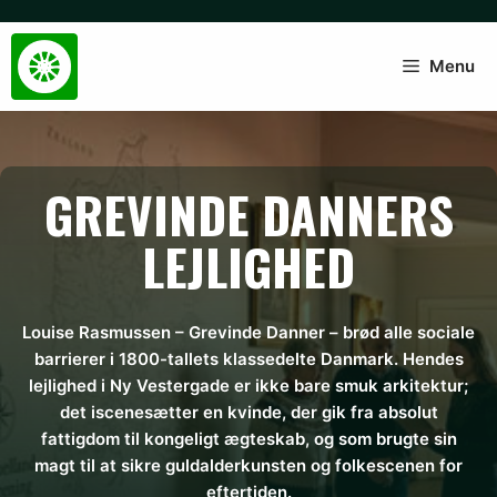
Hop
til
indhold
Menu
GREVINDE DANNERS
LEJLIGHED
Louise Rasmussen – Grevinde Danner – brød alle sociale
barrierer i 1800-tallets klassedelte Danmark. Hendes
lejlighed i Ny Vestergade er ikke bare smuk arkitektur;
det iscenesætter en kvinde, der gik fra absolut
fattigdom til kongeligt ægteskab, og som brugte sin
magt til at sikre guldalderkunsten og folkescenen for
eftertiden.