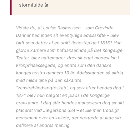
stormfulde år.
Vidste du, at Louise Rasmussen – som Grevinde
Danner hed inden sit eventyrlige adelsskifte – blev
født som datter af en ugift tjenestepige i 1815? Hun
gjorde karriere som hofdanserinde på Det Kongelige
Teater, blev hattemager, drev sit eget modesalon i
Kronprinsessegade, og endte som den danske
konges hustru gennem 13 år. Adelsstanden så aldrig
med milde øjne på den såkaldte
“venstrehåndsægteskab”
, og selv efter hendes død i
1874 blev hun nægtet en plads i de kongelige
gravkamre. I dag står hendes mausoleum dog smukt
placeret ved Jægerspris Slot – et lille men trodsigt
monument over en kvinde, der nægtede at lade sig
definere af andres mening.