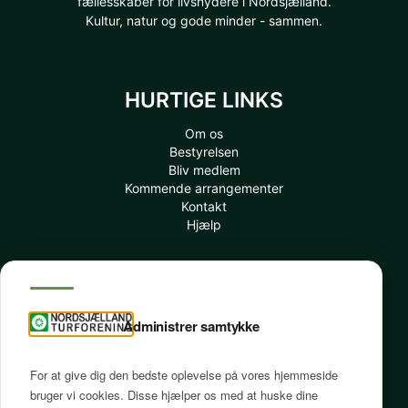
fællesskaber for livsnydere i Nordsjælland.
Kultur, natur og gode minder - sammen.
HURTIGE LINKS
Om os
Bestyrelsen
Bliv medlem
Kommende arrangementer
Kontakt
Hjælp
INFORMATION
Administrer samtykke
Mit Medlemskab
Tidligere afholdte arrangementer
Betingelser
For at give dig den bedste oplevelse på vores hjemmeside
Ofte spurgte spørgsmål
bruger vi cookies. Disse hjælper os med at huske dine