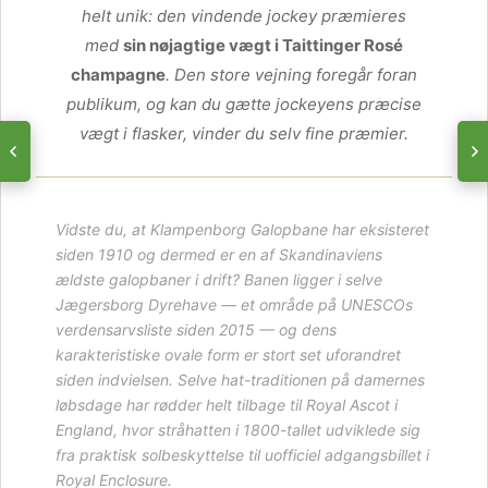
helt unik: den vindende jockey præmieres
med
sin nøjagtige vægt i Taittinger Rosé
champagne
. Den store vejning foregår foran
publikum, og kan du gætte jockeyens præcise
vægt i flasker, vinder du selv fine præmier.
Vidste du, at Klampenborg Galopbane har eksisteret
siden 1910 og dermed er en af Skandinaviens
ældste galopbaner i drift? Banen ligger i selve
Jægersborg Dyrehave — et område på UNESCOs
verdensarvsliste siden 2015 — og dens
karakteristiske ovale form er stort set uforandret
siden indvielsen. Selve hat-traditionen på damernes
løbsdage har rødder helt tilbage til Royal Ascot i
England, hvor stråhatten i 1800-tallet udviklede sig
fra praktisk solbeskyttelse til uofficiel adgangsbillet i
Royal Enclosure.