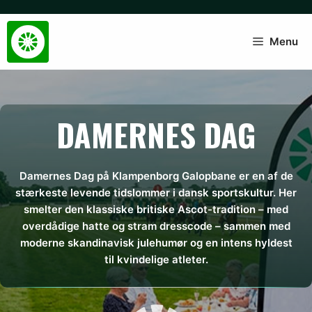
Hop
til
indhold
Menu
DAMERNES DAG
Damernes Dag på Klampenborg Galopbane er en af de
stærkeste levende tidslommer i dansk sportskultur. Her
smelter den klassiske britiske Ascot-tradition – med
overdådige hatte og stram dresscode – sammen med
moderne skandinavisk julehumør og en intens hyldest
til kvindelige atleter.