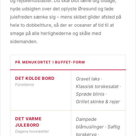
og rejseentusiaster. Du skal blot læne dig tilbage,
nyde udsigten over det oplyste Øresund og lade
julefreden sænke sig – mens skibet glider afsted på
hele to dobbeltture, så der er oceaner af tid til at
smage på alle herlighederne og skåle med
sidemanden.
PÅ MENUKORTET I BUFFET-FORM
DET KOLDE BORD
Gravet laks ·
Forretterne
Klassisk torskesalat ·
Sprøde blinis ·
Grillet skinke & rejer
DET VARME
Dampede
JULEBORD
blåmuslinger · Saftig
Dagens hovedretter
torskeryg ·