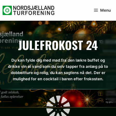
Hop
til
Menu
indhold
JULEFROKOST 24
Du kan fylde dig med mad fra den lækre buffet og
drikke vin øl vand som du selv tapper fra anlæg på to
dobbeltture og rolig, du kan sagtens nå det. Der er
mulighed for en cocktail i baren efter frokosten.