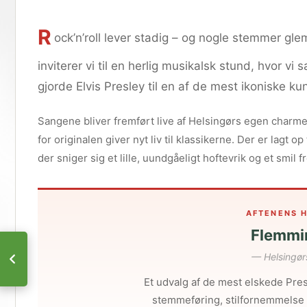
R
ock’n’roll lever stadig – og nogle stemmer g
inviterer vi til en herlig musikalsk stund, hvor
gjorde Elvis Presley til en af de mest ikoniske k
Sangene bliver fremført live af Helsingørs egen charme
for originalen giver nyt liv til klassikerne. Der er lagt 
der sniger sig et lille, uundgåeligt hoftevrik og et smil
AFTENENS 
Flemmi
— Helsingørs
Et udvalg af de mest elskede Pre
stemmeføring, stilfornemmelse 