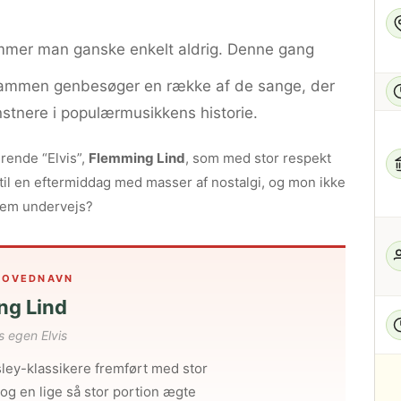
lemmer man ganske enkelt aldrig. Denne gang
 vi sammen genbesøger en række af de sange, der
unstnere i populærmusikkens historie.
rende “Elvis”,
Flemming Lind
, som med stor respekt
op til en eftermiddag med masser af nostalgi, og mon ikke
 frem undervejs?
HOVEDNAVN
ng Lind
 egen Elvis
sley-klassikere fremført med stor
og en lige så stor portion ægte