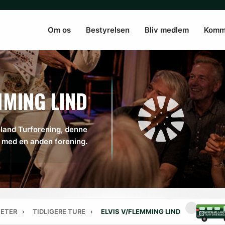
Om os
Bestyrelsen
Bliv medlem
Komm
MMING LIND
land Turforening, denne
e med en anden forening.
TETER
›
TIDLIGERE TURE
›
ELVIS V/FLEMMING LIND