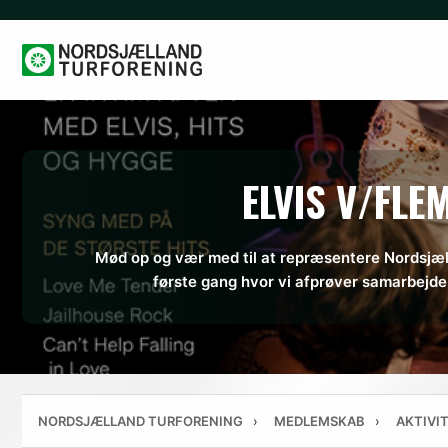
Hop
til
indhold
ELVIS V/FLE
Mød op og vær med til at repræsentere Nordsjæl
første gang hvor vi afprøver samarbejd
NORDSJÆLLAND TURFORENING
›
MEDLEMSKAB
›
AKTIVI