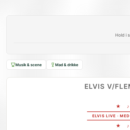
Hold i
Musik & scene
Mad & drikke
ELVIS V/FL
★ 
ELVIS LIVE · ME
★ 