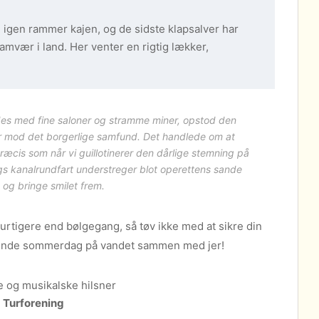
gen rammer kajen, og de sidste klapsalver har
samvær i land. Her venter en rigtig lækker,
es med fine saloner og stramme miner, opstod den
prør mod det borgerlige samfund. Det handlede om at
æcis som når vi guillotinerer den dårlige stemning på
 kanalrundfart understreger blot operettens sande
k og bringe smilet frem.
urtigere end bølgegang, så tøv ikke med at sikre din
udlende sommerdag på vandet sammen med jer!
 og musikalske hilsner
 Turforening