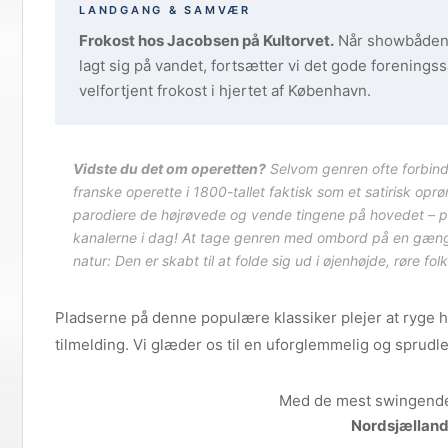
LANDGANG & SAMVÆR
Frokost hos Jacobsen på Kultorvet.
Når showbåden i
lagt sig på vandet, fortsætter vi det gode forenings
velfortjent frokost i hjertet af København.
Vidste du det om operetten?
Selvom genren ofte forbind
franske operette i 1800-tallet faktisk som et satirisk o
parodiere de højrøvede og vende tingene på hovedet – pr
kanalerne i dag! At tage genren med ombord på en gængs
natur: Den er skabt til at folde sig ud i øjenhøjde, røre fol
Pladserne på denne populære klassiker plejer at ryge h
tilmelding. Vi glæder os til en uforglemmelig og spr
Med de mest swingende
Nordsjælland