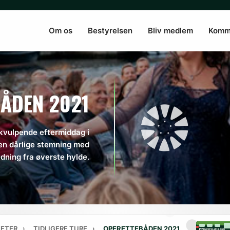
Om os
Bestyrelsen
Bliv medlem
Komm
ÅDEN 2021
kvulpende eftermiddag i
en dårlige stemning med
dning fra øverste hylde.
TETER
›
TIDLIGERE TURE
›
OPERETTEBÅDEN 2021