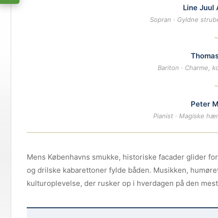
Line Juul
Sopran · Gyldne strub
Thomas
Bariton · Charme, ko
Peter M
Pianist · Magiske hæ
Mens Københavns smukke, historiske facader glider forb
og drilske kabarettoner fylde båden. Musikken, humøret
kulturoplevelse, der rusker op i hverdagen på den mes