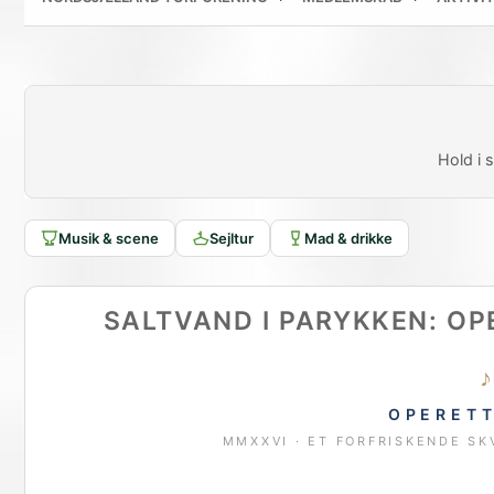
Hold i
Musik & scene
Sejltur
Mad & drikke
SALTVAND I PARYKKEN: OP
OPERET
MMXXVI · ET FORFRISKENDE S