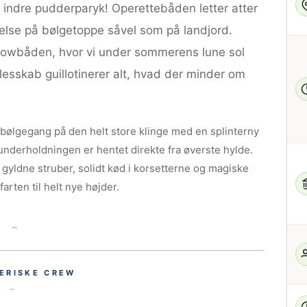
den indre pudderparyk! Operettebåden letter atter
felse på bølgetoppe såvel som på landjord.
howbåden, hvor vi under sommerens lune sol
esskab guillotinerer alt, hvad der minder om
 bølgegang på den helt store klinge med en splinterny
 underholdningen er hentet direkte fra øverste hylde.
 gyldne struber, solidt kød i korsetterne og magiske
rten til helt nye højder.
~ ~
ERISKE CREW
~ ~