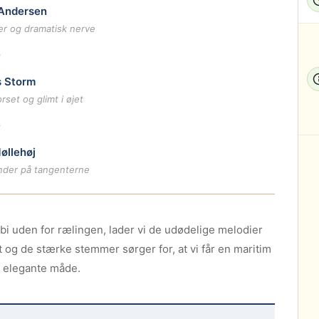
 Andersen
er og dramatisk nerve
~
 Storm
rset og glimt i øjet
~
øllehøj
nder på tangenterne
i uden for rælingen, lader vi de udødelige melodier
 og de stærke stemmer sørger for, at vi får en maritim
t elegante måde.