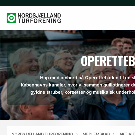
Hop
til
indhold
OPERETTEB
Hop med ombord på Operettebåden til en s
Københavns kanaler, hvor vi sammen guillotinerer d
gyldne struber, korsetter og musikalsk underhol
NORDSJÆLLAND TURFORENING
›
MEDLEMSKAB
›
AKTIVI